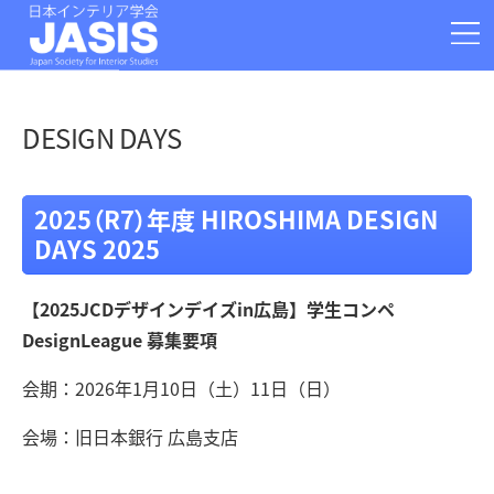
お問い合わせ
学会情報
大会
論文投稿
DESIGN DAYS
運営部門
支部
事務局・Q&A
2025（R7）年度 HIROSHIMA DESIGN
アーカイブ
関連情報
DAYS 2025
080-2386-5652
〒920-0941 石川県金沢市旭町1-25-25
【2025JCDデザインデイズin広島】学生コンペ
日本インテリア学会事務局
DesignLeague 募集要項
会期：2026年1月10日（土）11日（日）
会場：旧日本銀行 広島支店