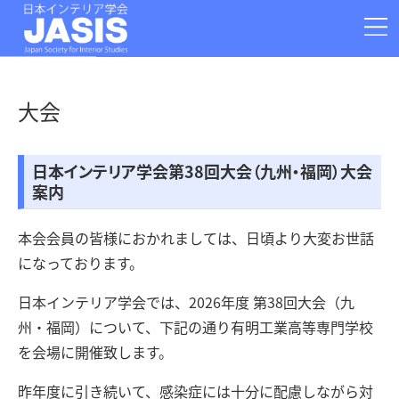
お問い合わせ
学会情報
大会
論文投稿
大会
運営部門
支部
事務局・Q&A
日本インテリア学会第38回大会（九州・福岡）大会
アーカイブ
関連情報
案内
080-2386-5652
本会会員の皆様におかれましては、日頃より大変お世話
〒920-0941 石川県金沢市旭町1-25-25
になっております。
日本インテリア学会事務局
日本インテリア学会では、2026年度 第38回大会（九
州・福岡）について、下記の通り有明工業高等専門学校
を会場に開催致します。
昨年度に引き続いて、感染症には十分に配慮しながら対