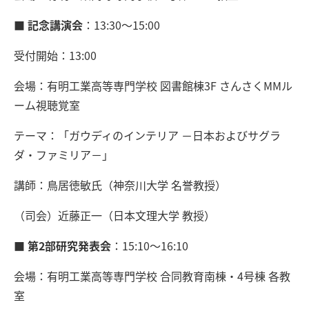
■ 記念講演会
：13:30～15:00
受付開始：13:00
会場：有明工業高等専門学校 図書館棟3F さんさくMMル
ーム視聴覚室
テーマ：「ガウディのインテリア －日本およびサグラ
ダ・ファミリア－」
講師：鳥居徳敏氏（神奈川大学 名誉教授）
（司会）近藤正一（日本文理大学 教授）
■ 第2部研究発表会
：15:10～16:10
会場：有明工業高等専門学校 合同教育南棟・4号棟 各教
室