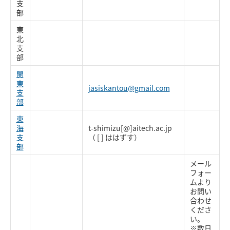
支
部
東
北
支
部
関
東
jasiskantou@gmail.com
支
部
東
海
t-shimizu[@]aitech.ac.jp
支
（ [ ] ははずす）
部
メール
フォー
ムより
お問い
合わせ
くださ
い。
※数日