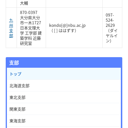
大輔
870-0397
097-
大分県大分
九
524-
市一木1727
州
kondo[@]nbu.ac.jp
2629
日本文理大
支
（ [ ] ははずす）
（ダイ
学 工学部 建
部
ヤルイ
築学科 近藤
ン）
研究室
支部
トップ
北海道支部
東北支部
関東支部
東海支部