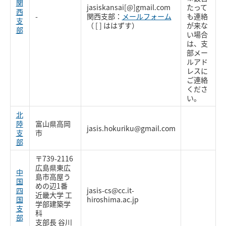
関
jasiskansai[@]gmail.com
たって
西
-
関西支部：
メールフォーム
も連絡
支
（ [ ] ははずす）
が来な
部
い場合
は、支
部メー
ルアド
レスに
ご連絡
くださ
い。
北
陸
富山県高岡
jasis.hokuriku@gmail.com
支
市
部
〒739-2116
広島県東広
中
島市高屋う
国
めの辺1番
四
jasis-cs@cc.it-
近畿大学 工
国
hiroshima.ac.jp
学部建築学
支
科
部
支部長 谷川