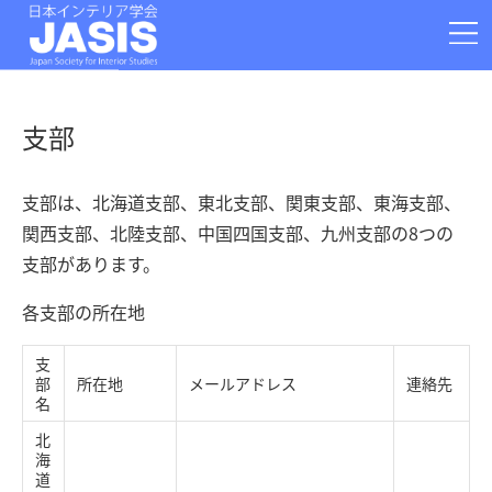
お問い合わせ
学会情報
大会
論文投稿
支部
運営部門
支部
事務局・Q&A
支部は、北海道支部、東北支部、関東支部、東海支部、
アーカイブ
関連情報
関西支部、北陸支部、中国四国支部、九州支部の8つの
支部があります。
080-2386-5652
〒920-0941 石川県金沢市旭町1-25-25
各支部の所在地
日本インテリア学会事務局
支
部
所在地
メールアドレス
連絡先
名
北
海
道