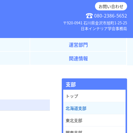
お問い合わせ
080-2386-5652
〒920-0941 石川県金沢市旭町1-25-25
日本インテリア学会事務局
運営部門
関連情報
支部
トップ
北海道支部
東北支部
関東支部