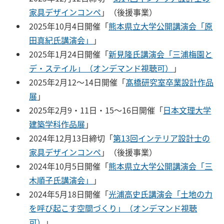
家具デザインコンペ
」（後援事業）
2025年10月4日開催「
熊本県立大学公開講演会「原
田真紀氏講演会」
」
2025年1月24日開催「
新見隆氏講演会「三浦梅園と
デ・ステイル」（オンデマンド視聴可）
」
2025年2月12〜14日開催「
髙橋研究室卒業設計作品
展
」
2025年2月9・11日・15〜16日開催「
日本文理大学
建築学科作品展
」
2024年12月13日締切「
第13回インテリア設計士の
家具デザインコンペ
」（後援事業）
2024年10月5日開催「
熊本県立大学公開講演会「三
木順子氏講演会」
」
2024年5月18日開催「
光浦高史氏講演会「土地の力
を呼び起こす空間づくり」（オンデマンド視聴
可）
」