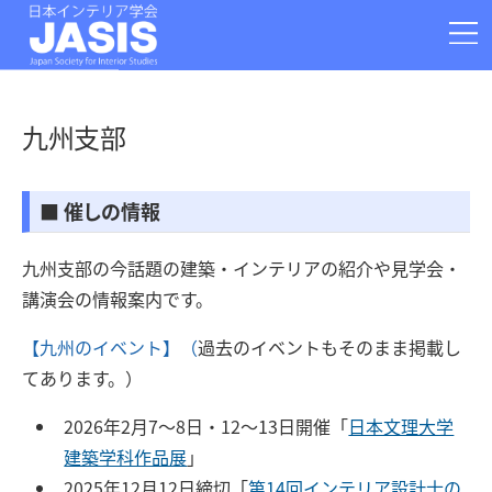
お問い合わせ
学会情報
大会
論文投稿
九州支部
運営部門
支部
事務局・Q&A
■ 催しの情報
アーカイブ
関連情報
九州支部の今話題の建築・インテリアの紹介や見学会・
080-2386-5652
講演会の情報案内です。
〒920-0941 石川県金沢市旭町1-25-25
日本インテリア学会事務局
【九州のイベント】（
過去のイベントもそのまま掲載し
てあります。）
2026年2月7〜8日・12〜13日開催「
日本文理大学
建築学科作品展
」
2025年12月12日締切「
第14回インテリア設計士の