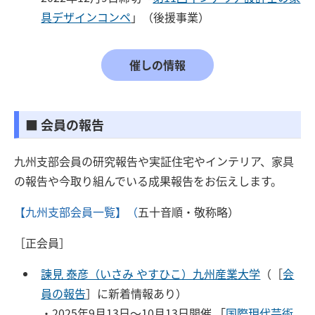
具デザインコンペ
」（後援事業）
催しの情報
■ 会員の報告
九州支部会員の研究報告や実証住宅やインテリア、家具
の報告や今取り組んでいる成果報告をお伝えします。
【九州支部会員一覧】
（
五十音順・敬称略）
［正会員］
諫見 泰彦（いさみ やすひこ）九州産業大学
（［
会
員の報告
］に新着情報あり）
・2025年9月13日～10月13日開催 「
国際現代芸術