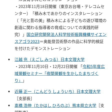
・2023年11月18日開催（東京お台場・テレコムセ
ンター）「積み木であかりのインスタレーション
（「光と影の美」積み木による子どもの遊び環境の
創造に関わる指導者の育成についての実践的研
究）」
国立研究開発法人科学技術振興機構サイエン
スアゴラ2023
＝奥能登芸術祭の作品に科学的検証
を付けたデモンストレーション
江越 充（えごし みつる）日本文理大学
・2023年11月10日・12月22日開催 「
令和5年度広
域景観セミナー「夜間景観を生かしたまちづく
り」
」
近藤 正一（こんどう しょういち）日本文理大学
［支部長］
髙橋 浩伸（たかはし ひろのぶ）熊本県立大学
［支