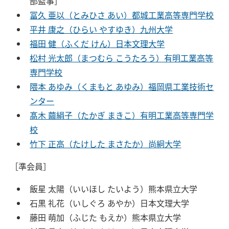
部監事］
冨久 亜以（とみひさ あい）都城工業高等専門学校
平井 康之（ひらい やすゆき）九州大学
福田 健（ふくだ けん）日本文理大学
松村 光太郎（まつむら こうたろう）有明工業高等
専門学校
隈本 あゆみ（くまもと あゆみ）福岡県工業技術セ
ンター
髙木 繭絹子（たかぎ まきこ）有明工業高等専門学
校
竹下 正高（たけした まさたか）尚絅大学
［準会員］
飯星 太陽（いいほし たいよう）熊本県立大学
石黒 礼花（いしぐろ あやか）日本文理大学
藤田 萌加（ふじた もえか）熊本県立大学