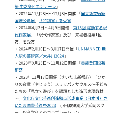
祭 中之条ビエンナーレ
」
・2024年11月28日～12月8日開催 「
国立新美術館
国際公募展
」
「特別賞」を受賞
・2024年4月3日〜4月9日開催「
第13回 躍動する現
代作家展
」「現代作家賞」及び「来場者投票1位
賞」を受賞
・2024年2月10日〜3月17日開催「
UNMANNED 無
人駅の芸術祭／大井川2024
」
・2023年9月23日～11月12日開催 「
奥能登国際芸
術祭
」
・2023年11月17日開催（さいたま新都心）「ひか
りの夜獣（やじゅう）スリッパノサウルス～子ども
たちの「見立て遊び」を課題とした造形表現教材
～」
文化庁文化芸術創造拠点形成事業（日本博）さ
いたま国際芸術祭2023
＝小田原短期大学延岡スク
ール保育学科とのコラボレーション