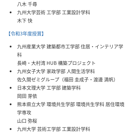
八木 千尋
九州大学芸術 工学部 工業設計学科
木下 快
【令和3年度授賞】
九州産業大学 建築都市工学部 住居・インテリア学
科
長崎・大村湾 HUB 構築プロジェクト
九州女子大学 家政学部 人間生活学科
佐久間ゼミグループ（福田 圭成子・渡邊 満帆）
日本文理大学 工学部 建築学科
岡田 芽依
熊本県立大学 環境共生学部 環境共生学科 居住環境
学専攻
山口 弥桜
九州大学 芸術工学部 工業設計学科